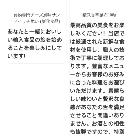
買物専門チーズ風味サン
精武香辛昆布108g
ドイッチ脆い (膨化食品)
最高品質の美食をお楽
あなたと一緒においし
しみください！当店で
い輸入食品の旅を始め
は厳選された新鮮な食
ることを楽しみにして
材を使用し、職人の技
います!
術で丁寧に調理してお
ります。豊富なメニュ
ーからお客様のお好み
に合った料理をお選び
いただけます。素晴ら
しい味わいと贅沢な食
感があなたの舌を満足
させること間違いあり
ません。お酒との相性
も抜群ですので、特別