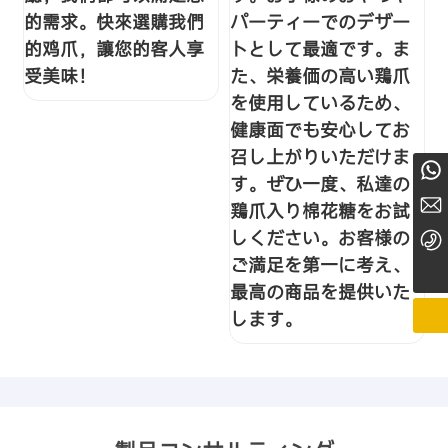
的需求。快來選購我們
パーティーでのデザー
的鸡爪，讓您的客人享
トとして最適です。ま
受美味！
た、栄養価の高い鶏爪
を使用しているため、
健康面でも安心してお
召し上がりいただけま
+8615768898815
す。ぜひ一度、私達の
Nicoledoublerise@163.com
鶏爪入り棉花糖をお試
しください。お客様の
+86755-82178035
ご満足を第一に考え、
最高の商品を提供いた
します。