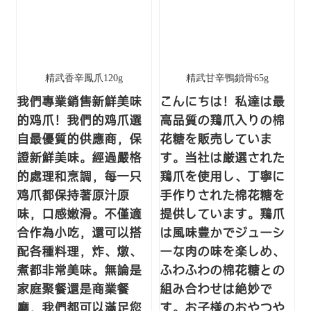
精武香辛鳳爪120g
精武甘辛鴨鎖骨65g
我們專業銷售新鮮美味
こんにちは！私達は最
的鸡爪！我們的鸡爪選
高品質の鶏爪入りの棉
自最優質的供應商，保
花糖を販売していま
證新鮮美味。經過嚴格
す。当社は厳選された
的處理和烹調，每一只
鶏爪を使用し、丁寧に
鸡爪都保持著原汁原
手作りされた棉花糖を
味，口感嫩滑。不僅適
提供しています。鶏爪
合作為小吃，還可以搭
は風味豊かでジューシ
配各種料理，炸、燉、
ーな肉の味を楽しめ、
煮都非常美味。無論是
ふわふわの棉花糖との
家庭聚餐還是商業餐
組み合わせは絶妙で
廳，我們都可以滿足您
す。お子様のおやつや