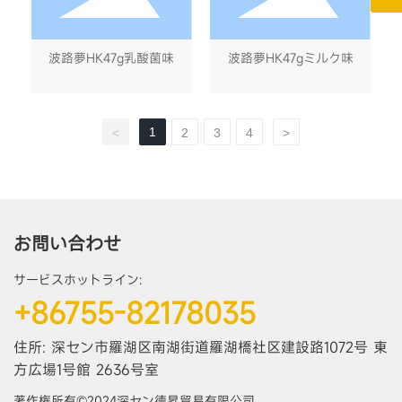
波路夢HK47g乳酸菌味
波路夢HK47gミルク味
1
<
2
3
4
>
お問い合わせ
サービスホットライン:
+86755-82178035
住所: 深セン市羅湖区南湖街道羅湖橋社区建設路1072号 東
方広場1号館 2636号室
著作権所有©2024深セン徳昇貿易有限公司