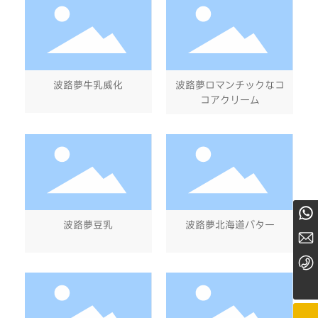
波路夢牛乳威化
波路夢ロマンチックなコ
コアクリーム
+8615768898815
波路夢豆乳
波路夢北海道バター
Nicoledoublerise@163.com
+86755-82178035