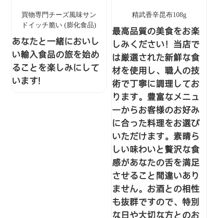
買物専門チーズ風味サン
精武香辛昆布108g
ドイッチ脆い (膨化食品)
最高品質の美食をお楽
あなたと一緒においし
しみください！当店で
い輸入食品の旅を始め
は厳選された新鮮な食
ることを楽しみにして
材を使用し、職人の技
います!
術で丁寧に調理してお
ります。豊富なメニュ
ーからお客様のお好み
に合った料理をお選び
いただけます。素晴ら
しい味わいと贅沢な食
感があなたの舌を満足
させること間違いあり
ません。お酒との相性
も抜群ですので、特別
な日や大切な方とのお