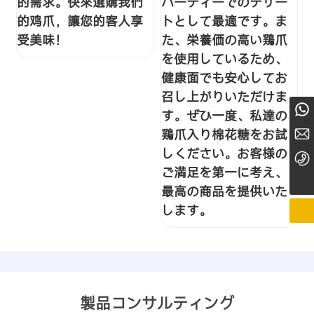
的需求。快來選購我們
パーティーでのデザー
的鸡爪，讓您的客人享
トとして最適です。ま
受美味！
た、栄養価の高い鶏爪
を使用しているため、
健康面でも安心してお
召し上がりいただけま
+8615768898815
す。ぜひ一度、私達の
Nicoledoublerise@163.com
鶏爪入り棉花糖をお試
しください。お客様の
+86755-82178035
ご満足を第一に考え、
最高の商品を提供いた
します。
製品コンサルティング