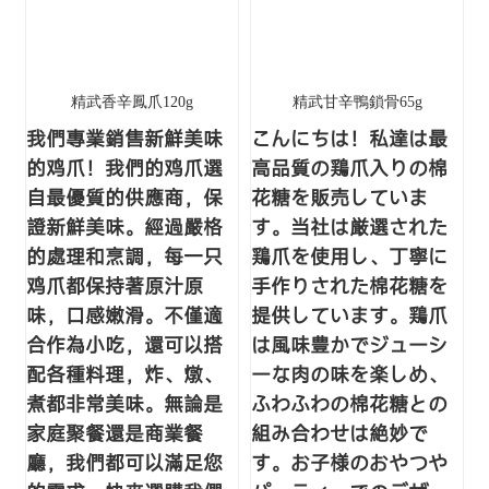
精武香辛鳳爪120g
精武甘辛鴨鎖骨65g
我們專業銷售新鮮美味
こんにちは！私達は最
的鸡爪！我們的鸡爪選
高品質の鶏爪入りの棉
自最優質的供應商，保
花糖を販売していま
證新鮮美味。經過嚴格
す。当社は厳選された
的處理和烹調，每一只
鶏爪を使用し、丁寧に
鸡爪都保持著原汁原
手作りされた棉花糖を
味，口感嫩滑。不僅適
提供しています。鶏爪
合作為小吃，還可以搭
は風味豊かでジューシ
配各種料理，炸、燉、
ーな肉の味を楽しめ、
煮都非常美味。無論是
ふわふわの棉花糖との
家庭聚餐還是商業餐
組み合わせは絶妙で
廳，我們都可以滿足您
す。お子様のおやつや