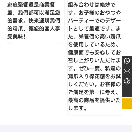
家庭聚餐還是商業餐
組み合わせは絶妙で
廳，我們都可以滿足您
す。お子様のおやつや
的需求。快來選購我們
パーティーでのデザー
的鸡爪，讓您的客人享
トとして最適です。ま
受美味！
た、栄養価の高い鶏爪
を使用しているため、
健康面でも安心してお
召し上がりいただけま
+8615768898815
す。ぜひ一度、私達の
Nicoledoublerise@163.com
鶏爪入り棉花糖をお試
+86755-82178035
しください。お客様の
ご満足を第一に考え、
最高の商品を提供いた
します。