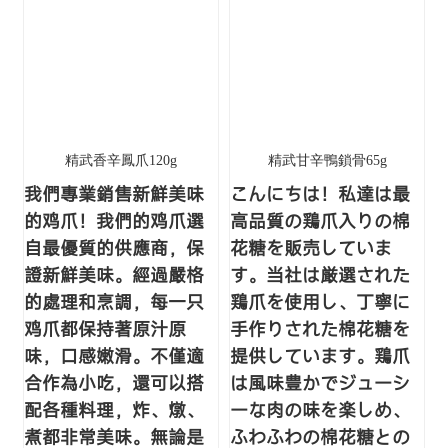
精武香辛鳳爪120g
精武甘辛鴨鎖骨65g
我們專業銷售新鮮美味
こんにちは！私達は最
的鸡爪！我們的鸡爪選
高品質の鶏爪入りの棉
自最優質的供應商，保
花糖を販売していま
證新鮮美味。經過嚴格
す。当社は厳選された
的處理和烹調，每一只
鶏爪を使用し、丁寧に
鸡爪都保持著原汁原
手作りされた棉花糖を
味，口感嫩滑。不僅適
提供しています。鶏爪
合作為小吃，還可以搭
は風味豊かでジューシ
配各種料理，炸、燉、
ーな肉の味を楽しめ、
煮都非常美味。無論是
ふわふわの棉花糖との